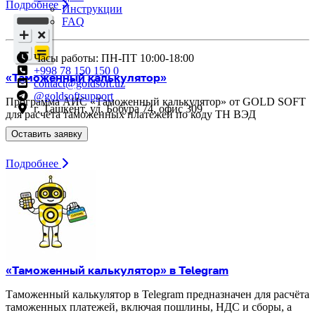
Подробнее
Инструкции
FAQ
Часы работы: ПН-ПТ 10:00-18:00
+998 78 150 150 0
«Таможенный калькулятор»
contact@goldsoft.uz
@goldsoftsupport
Программа АИС «Таможенный калькулятор» от GOLD SOFT
г. Ташкент, ул. Бобура 74, офис 309
для расчёта таможенных платежей по коду ТН ВЭД
Оставить заявку
Подробнее
«Таможенный калькулятор» в Telegram
Таможенный калькулятор в Telegram предназначен для расчёта
таможенных платежей, включая пошлины, НДС и сборы, а