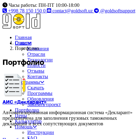
Часы работы: ПН-ПТ 10:00-18:00
+998 78 150 150 0
contact@goldsoft.uz
@goldsoftsupport
Главная
Главная
О нас
Портфолио
Компания
Отрасли
Технологии
Портфолио
Новости
Отзывы
Контакты
Программы
Скачать
Программы
Обновления
АИС «Декларант»
Заказать проект
Портфолио
Автоматизированная информационная система «Декларант»
Цены
предназначена для заполнения грузовых таможенных
Калькулятор
деклараций и всех сопутствующих документов
Помощь
Инструкции
FAQ