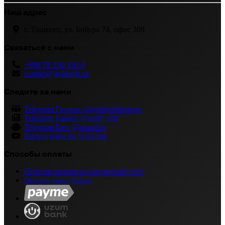
Наш адрес
г. Ташкент, ул. Бобура 74, офис 309
Связаться с нами
+998 78 150 150 0
contact@goldsoft.uz
Следите за нами
Telegram Группа:
@goldsoftsupport
Telegram Канал:
@gold_soft
Telegram Бот:
@aisuzbot
Видеоуроки на YouTube
Способы оплаты
Перечислением на расчетный счет
Оплата через биржу