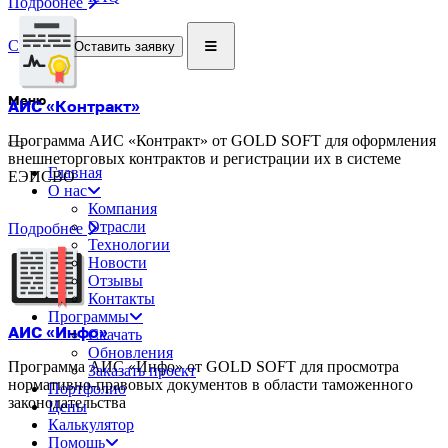
Подробнее
Скачать
Оставить заявку
Меню
АИС «Контракт»
Программа АИС «Контракт» от GOLD SOFT для оформления
внешнеторговых контрактов и регистрации их в системе
Главная
ЕЭИСВО
О нас
Компания
Отрасли
Подробнее
Технологии
Новости
Отзывы
Контакты
Программы
АИС «Инфо»
Скачать
Обновления
Программа АИС «Инфо» от GOLD SOFT для просмотра
Заказать проект
нормативно-правовых документов в области таможенного
Портфолио
законодательства
Цены
Калькулятор
Помощь